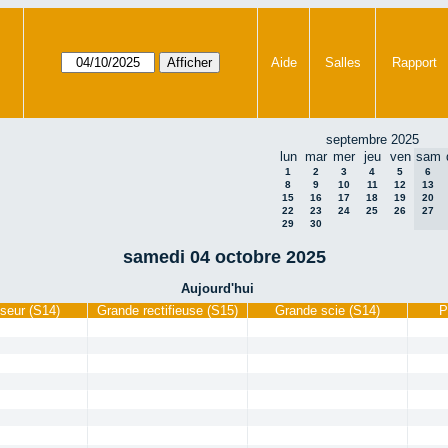
Aide
Salles
Rapport
septembre 2025
lun
mar
mer
jeu
ven
sam
1
2
3
4
5
6
8
9
10
11
12
13
15
16
17
18
19
20
22
23
24
25
26
27
29
30
samedi 04 octobre 2025
Aujourd'hui
seur (S14)
Grande rectifieuse (S15)
Grande scie (S14)
P