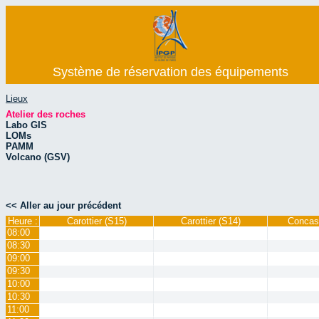
Système de réservation des équipements
Lieux
Atelier des roches
Labo GIS
LOMs
PAMM
Volcano (GSV)
<< Aller au jour précédent
Heure :
Carottier (S15)
Carottier (S14)
Concas
08:00
08:30
09:00
09:30
10:00
10:30
11:00