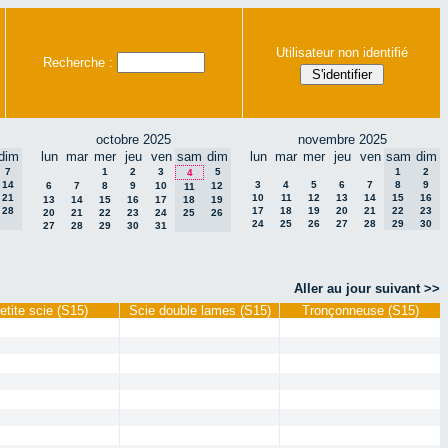
Utilisateur non identifié
Recherche :
octobre 2025
novembre 2025
dim
lun
mar
mer
jeu
ven
sam
dim
lun
mar
mer
jeu
ven
sam
dim
7
1
2
3
5
1
2
4
14
3
4
5
6
7
8
9
6
7
8
9
10
12
11
21
10
11
12
13
14
15
16
13
14
15
16
17
18
19
28
17
18
19
20
21
22
23
20
21
22
23
24
25
26
24
25
26
27
28
29
30
27
28
29
30
31
Aller au jour suivant >>
etite scie (S15)
Scie double lames (S15)
Tronçonneuse (S15)