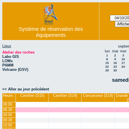
Système de réservation des
équipements
Lieux
septe
lun
mar
mer
Atelier des roches
1
2
3
Labo GIS
8
9
10
LOMs
15
16
17
PAMM
22
23
24
Volcano (GSV)
29
30
samedi
<< Aller au jour précédent
Heure :
Carottier (S15)
Carottier (S14)
Concasseur (S14)
Grande 
(
08:00
08:30
09:00
09:30
10:00