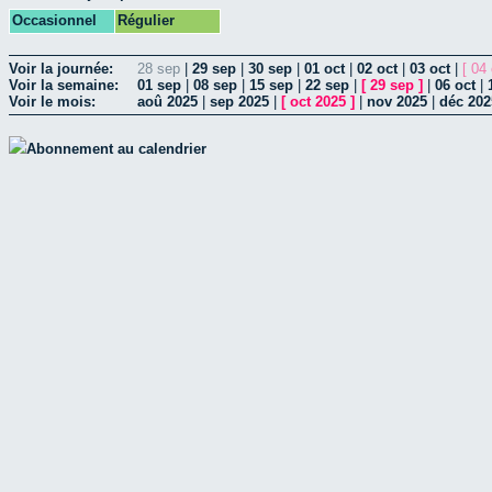
Occasionnel
Régulier
Voir la journée:
28 sep
|
29 sep
|
30 sep
|
01 oct
|
02 oct
|
03 oct
|
[ 04 
Voir la semaine:
01 sep
|
08 sep
|
15 sep
|
22 sep
|
[
29 sep
]
|
06 oct
|
Voir le mois:
aoû 2025
|
sep 2025
|
[
oct 2025
]
|
nov 2025
|
déc 202
Abonnement au calendrier