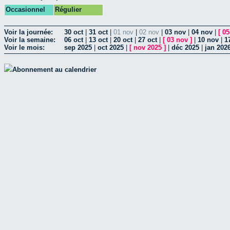
Occasionnel
Régulier
Voir la journée:
30 oct
|
31 oct
|
01 nov
|
02 nov
|
03 nov
|
04 nov
|
[
05
Voir la semaine:
06 oct
|
13 oct
|
20 oct
|
27 oct
|
[
03 nov
]
|
10 nov
|
1
Voir le mois:
sep 2025
|
oct 2025
|
[
nov 2025
]
|
déc 2025
|
jan 202
Abonnement au calendrier