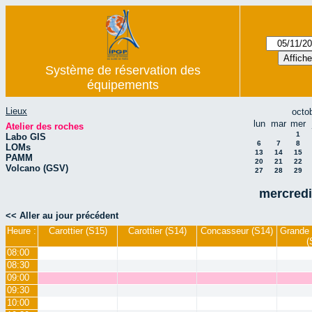
Système de réservation des
équipements
Lieux
octo
lun
mar
mer
Atelier des roches
1
Labo GIS
6
7
8
LOMs
13
14
15
PAMM
20
21
22
Volcano (GSV)
27
28
29
mercredi
<< Aller au jour précédent
Heure :
Carottier (S15)
Carottier (S14)
Concasseur (S14)
Grande 
(
08:00
08:30
09:00
09:30
10:00