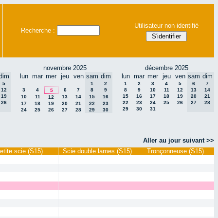
Utilisateur non identifié
Recherche :
novembre 2025
décembre 2025
dim
lun
mar
mer
jeu
ven
sam
dim
lun
mar
mer
jeu
ven
sam
dim
5
1
2
1
2
3
4
5
6
7
12
3
4
6
7
8
9
8
9
10
11
12
13
14
5
19
15
16
17
18
19
20
21
10
11
13
14
15
16
12
26
22
23
24
25
26
27
28
17
18
19
20
21
22
23
29
30
31
24
25
26
27
28
29
30
Aller au jour suivant >>
etite scie (S15)
Scie double lames (S15)
Tronçonneuse (S15)