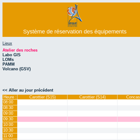
Système de réservation des équipements
Lieux
Atelier des roches
Labo GIS
LOMs
PAMM
Volcano (GSV)
<< Aller au jour précédent
Heure :
Carottier (S15)
Carottier (S14)
Concas
08:00
08:30
09:00
09:30
10:00
10:30
11:00