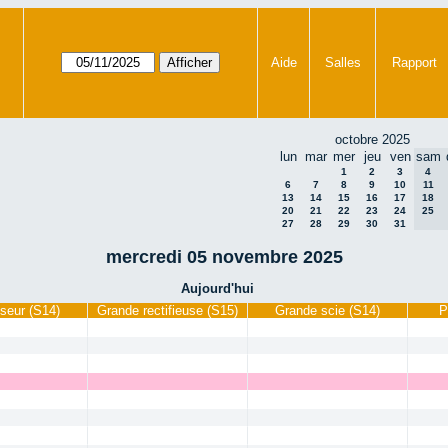
Aide
Salles
Rapport
octobre 2025
lun
mar
mer
jeu
ven
sam
1
2
3
4
6
7
8
9
10
11
13
14
15
16
17
18
20
21
22
23
24
25
27
28
29
30
31
mercredi 05 novembre 2025
Aujourd'hui
seur (S14)
Grande rectifieuse (S15)
Grande scie (S14)
P