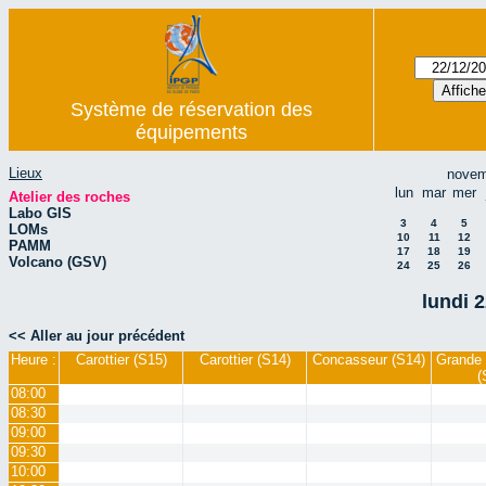
Système de réservation des
équipements
Lieux
novem
lun
mar
mer
Atelier des roches
Labo GIS
3
4
5
LOMs
10
11
12
PAMM
17
18
19
Volcano (GSV)
24
25
26
lundi 
<< Aller au jour précédent
Heure :
Carottier (S15)
Carottier (S14)
Concasseur (S14)
Grande 
(
08:00
08:30
09:00
09:30
10:00