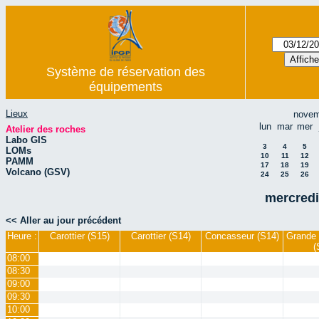
Système de réservation des
équipements
Lieux
novem
lun
mar
mer
Atelier des roches
Labo GIS
3
4
5
LOMs
10
11
12
PAMM
17
18
19
Volcano (GSV)
24
25
26
mercredi
<< Aller au jour précédent
Heure :
Carottier (S15)
Carottier (S14)
Concasseur (S14)
Grande 
(
08:00
08:30
09:00
09:30
10:00