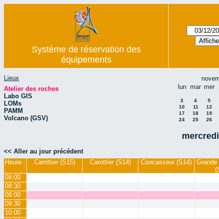
Système de réservation des
équipements
Lieux
novem
lun
mar
mer
Atelier des roches
Labo GIS
3
4
5
LOMs
10
11
12
PAMM
17
18
19
Volcano (GSV)
24
25
26
mercredi
<< Aller au jour précédent
Heure :
Carottier (S15)
Carottier (S14)
Concasseur (S14)
Grande 
(
08:00
08:30
09:00
09:30
10:00