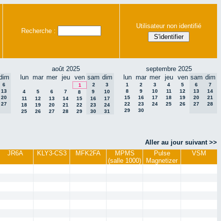
Utilisateur non identifié
Recherche :
août 2025
septembre 2025
dim
lun
mar
mer
jeu
ven
sam
dim
lun
mar
mer
jeu
ven
sam
dim
6
2
3
1
2
3
4
5
6
7
1
13
8
9
10
11
12
13
14
4
5
6
7
9
10
8
20
15
16
17
18
19
20
21
11
12
13
14
15
16
17
27
22
23
24
25
26
27
28
18
19
20
21
22
23
24
29
30
25
26
27
28
29
30
31
Aller au jour suivant >>
JR6A
KLY3-CS3
MFK2FA
MPMS
Pulse
VSM
(salle 1000)
Magnetizer