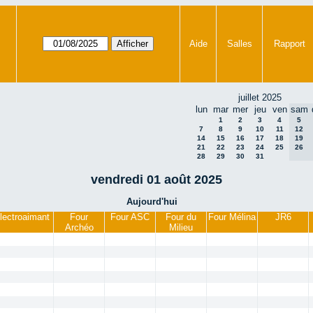
Aide
Salles
Rapport
juillet 2025
lun
mar
mer
jeu
ven
sam
1
2
3
4
5
7
8
9
10
11
12
14
15
16
17
18
19
21
22
23
24
25
26
28
29
30
31
vendredi 01 août 2025
Aujourd'hui
lectroaimant
Four
Four ASC
Four du
Four Mélina
JR6
Archéo
Milieu