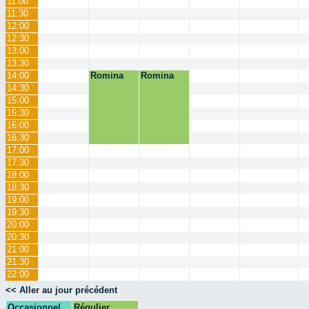
11:00
11:30
12:00
12:30
13:00
13:30
14:00
Romina
Romina
14:30
15:00
15:30
16:00
16:30
17:00
17:30
18:00
18:30
19:00
19:30
20:00
20:30
21:00
21:30
22:00
<< Aller au jour précédent
Occasionnel
Régulier