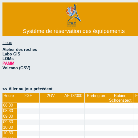
Système de réservation des équipements
Lieux
Atelier des roches
Labo GIS
LOMs
PAMM
Volcano (GSV)
<< Aller au jour précédent
Heure :
2GH
2GV
AF-D2000
Bartington
Bobine
E
Schoenstedt
08:00
08:30
09:00
09:30
10:00
10:30