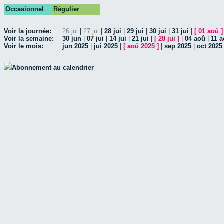
Occasionnel
Régulier
Voir la journée:
26 jui
|
27 jui
|
28 jui
|
29 jui
|
30 jui
|
31 jui
|
[
01 aoû
]
Voir la semaine:
30 jun
|
07 jui
|
14 jui
|
21 jui
|
[
28 jui
]
|
04 aoû
|
11 
Voir le mois:
jun 2025
|
jui 2025
|
[
aoû 2025
]
|
sep 2025
|
oct 2025
Abonnement au calendrier