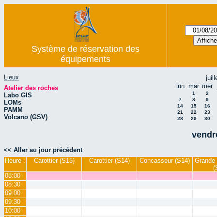
Système de réservation des
équipements
Lieux
juil
lun
mar
mer
Atelier des roches
1
2
Labo GIS
7
8
9
LOMs
14
15
16
PAMM
21
22
23
Volcano (GSV)
28
29
30
vendr
<< Aller au jour précédent
Heure :
Carottier (S15)
Carottier (S14)
Concasseur (S14)
Grande 
(
08:00
08:30
09:00
09:30
10:00