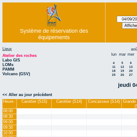
Système de réservation des
équipements
Lieux
aoû
lun
mar
mer
Atelier des roches
Labo GIS
4
5
6
LOMs
11
12
13
PAMM
18
19
20
Volcano (GSV)
25
26
27
jeudi 
<< Aller au jour précédent
Heure :
Carottier (S15)
Carottier (S14)
Concasseur (S14)
Grande 
(
08:00
08:30
09:00
09:30
10:00