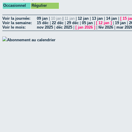
Occasionnel
Régulier
Voir la journée:
09 jan
|
10 jan
|
11 jan
|
12 jan
|
13 jan
|
14 jan
|
[
15 ja
Voir la semaine:
15 déc
|
22 déc
|
29 déc
|
05 jan
|
[
12 jan
]
|
19 jan
|
2
Voir le mois:
nov 2025
|
déc 2025
|
[
jan 2026
]
|
fév 2026
|
mar 202
Abonnement au calendrier