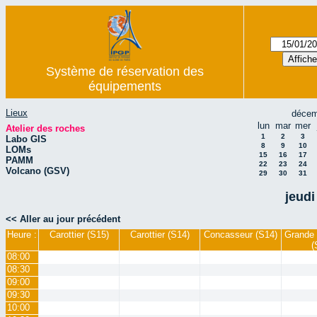
Système de réservation des
équipements
Lieux
décem
lun
mar
mer
Atelier des roches
1
2
3
Labo GIS
8
9
10
LOMs
15
16
17
PAMM
22
23
24
Volcano (GSV)
29
30
31
jeudi
<< Aller au jour précédent
Heure :
Carottier (S15)
Carottier (S14)
Concasseur (S14)
Grande 
(
08:00
08:30
09:00
09:30
10:00