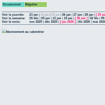
Occasionnel
Régulier
Voir la journée:
23 jan
|
24 jan
|
25 jan
|
26 jan
|
27 jan
|
28 jan
|
[
29 ja
Voir la semaine:
29 déc
|
05 jan
|
12 jan
|
19 jan
|
[
26 jan
]
|
02 fév
|
09
Voir le mois:
nov 2025
|
déc 2025
|
[
jan 2026
]
|
fév 2026
|
mar 202
Abonnement au calendrier