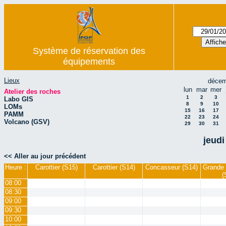
Système de réservation des
équipements
Lieux
décem
lun
mar
mer
Atelier des roches
1
2
3
Labo GIS
8
9
10
LOMs
15
16
17
PAMM
22
23
24
Volcano (GSV)
29
30
31
jeudi
<< Aller au jour précédent
Heure :
Carottier (S15)
Carottier (S14)
Concasseur (S14)
Grande 
(
08:00
08:30
09:00
09:30
10:00