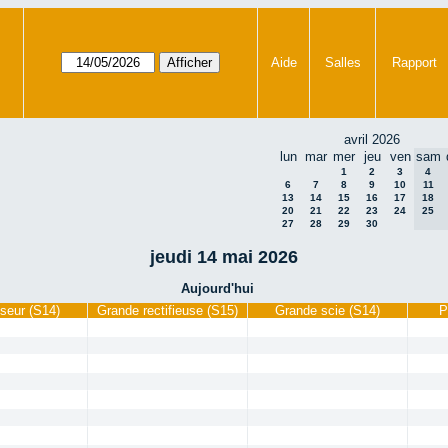
Aide
Salles
Rapport
avril 2026
lun
mar
mer
jeu
ven
sam
1
2
3
4
6
7
8
9
10
11
13
14
15
16
17
18
20
21
22
23
24
25
27
28
29
30
jeudi 14 mai 2026
Aujourd'hui
seur (S14)
Grande rectifieuse (S15)
Grande scie (S14)
P