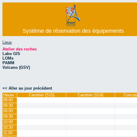
Système de réservation des équipements
Lieux
Atelier des roches
Labo GIS
LOMs
PAMM
Volcano (GSV)
<< Aller au jour précédent
Heure :
Carottier (S15)
Carottier (S14)
Concas
08:00
08:30
09:00
09:30
10:00
10:30
11:00