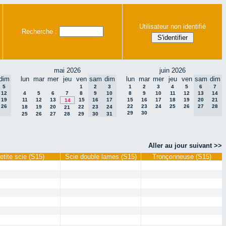
Utilisateur non identifié
Recherche :
mai 2026
juin 2026
dim
lun
mar
mer
jeu
ven
sam
dim
lun
mar
mer
jeu
ven
sam
dim
5
1
2
3
1
2
3
4
5
6
7
12
4
5
6
7
8
9
10
8
9
10
11
12
13
14
19
11
12
13
15
16
17
15
16
17
18
19
20
21
14
26
22
23
24
25
26
27
28
18
19
20
22
23
24
21
29
30
25
26
27
28
29
30
31
Aller au jour suivant >>
etite scie (S15)
Scie double lames (S15)
Tronçonneuse (S15)