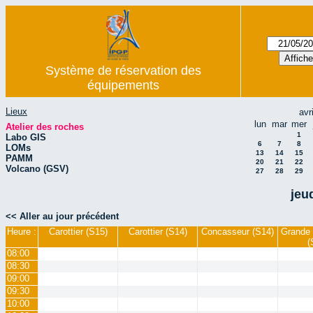
Système de réservation des
équipements
Lieux
avr
lun
mar
mer
Atelier des roches
1
Labo GIS
6
7
8
LOMs
13
14
15
PAMM
20
21
22
Volcano (GSV)
27
28
29
jeu
<< Aller au jour précédent
Heure :
Carottier (S15)
Carottier (S14)
Concasseur (S14)
Grande 
(
08:00
08:30
09:00
09:30
10:00