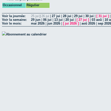
Occasionnel
Régulier
Voir la journée:
25 jui
|
26 jui
|
27 jui
|
28 jui
|
29 jui
|
30 jui
|
[
31 jui
]
Voir la semaine:
29 jun
|
06 jui
|
13 jui
|
20 jui
|
[
27 jui
]
|
03 aoû
|
10 
Voir le mois:
mai 2026
|
jun 2026
|
[
jui 2026
]
|
aoû 2026
|
sep 202
Abonnement au calendrier