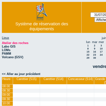
Système de réservation des
équipements
Lieux
jui
lun
mar
mer
Atelier des roches
1
2
3
Labo GIS
8
9
10
LOMs
15
16
17
PAMM
22
23
24
Volcano (GSV)
29
30
vendre
<< Aller au jour précédent
Heure :
Carottier (S15)
Carottier (S14)
Concasseur (S14)
Grande 
(
08:00
08:30
09:00
09:30
10:00