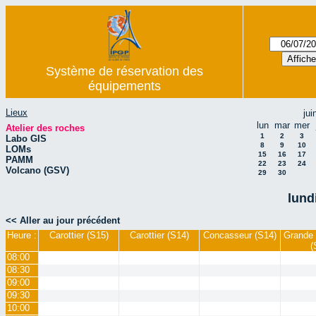
Système de réservation des
équipements
Lieux
jui
lun
mar
mer
Atelier des roches
1
2
3
Labo GIS
8
9
10
LOMs
15
16
17
PAMM
22
23
24
Volcano (GSV)
29
30
lundi
<< Aller au jour précédent
Heure :
Carottier (S15)
Carottier (S14)
Concasseur (S14)
Grande 
(
08:00
08:30
09:00
09:30
10:00