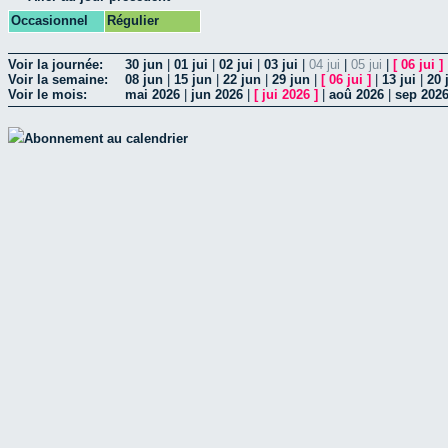
Occasionnel
Régulier
Voir la journée:
30 jun
|
01 jui
|
02 jui
|
03 jui
|
04 jui
|
05 jui
|
[
06 jui
]
Voir la semaine:
08 jun
|
15 jun
|
22 jun
|
29 jun
|
[
06 jui
]
|
13 jui
|
20 
Voir le mois:
mai 2026
|
jun 2026
|
[
jui 2026
]
|
aoû 2026
|
sep 202
Abonnement au calendrier