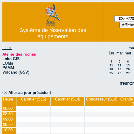
Système de réservation des
équipements
Lieux
ma
lun
mar
mer
Atelier des roches
Labo GIS
4
5
6
LOMs
11
12
13
PAMM
18
19
20
Volcano (GSV)
25
26
27
mercr
<< Aller au jour précédent
Heure :
Carottier (S15)
Carottier (S14)
Concasseur (S14)
Grande 
(
08:00
08:30
09:00
09:30
10:00