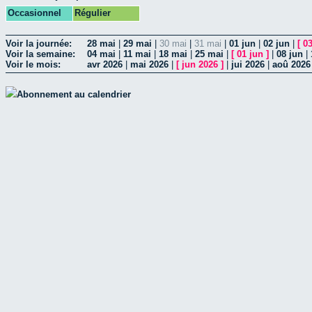
Occasionnel
Régulier
Voir la journée:
28 mai
|
29 mai
|
30 mai
|
31 mai
|
01 jun
|
02 jun
|
[
03
Voir la semaine:
04 mai
|
11 mai
|
18 mai
|
25 mai
|
[
01 jun
]
|
08 jun
|
Voir le mois:
avr 2026
|
mai 2026
|
[
jun 2026
]
|
jui 2026
|
aoû 2026
Abonnement au calendrier