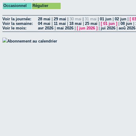
Occasionnel
Régulier
Voir la journée:
28 mai
|
29 mai
|
30 mai
|
31 mai
|
01 jun
|
02 jun
|
[
03
Voir la semaine:
04 mai
|
11 mai
|
18 mai
|
25 mai
|
[
01 jun
]
|
08 jun
|
Voir le mois:
avr 2026
|
mai 2026
|
[
jun 2026
]
|
jui 2026
|
aoû 2026
Abonnement au calendrier