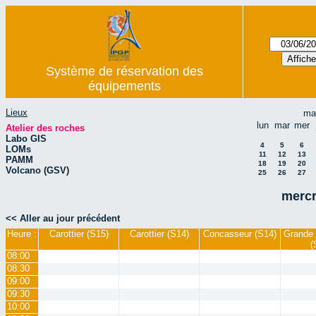
Système de réservation des
équipements
Lieux
ma
lun
mar
mer
Atelier des roches
Labo GIS
4
5
6
LOMs
11
12
13
PAMM
18
19
20
Volcano (GSV)
25
26
27
mercr
<< Aller au jour précédent
Heure :
Carottier (S15)
Carottier (S14)
Concasseur (S14)
Grande 
(
08:00
08:30
09:00
09:30
10:00