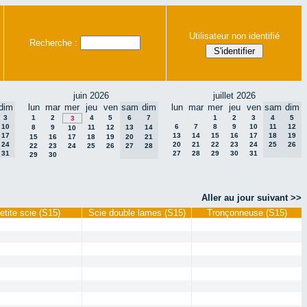
Utilisateur non identifié
Recherche :
juin 2026
juillet 2026
dim
lun
mar
mer
jeu
ven
sam
dim
lun
mar
mer
jeu
ven
sam
dim
3
1
2
4
5
6
7
1
2
3
4
5
3
10
6
7
8
9
10
11
12
8
9
11
12
13
14
10
17
13
14
15
16
17
18
19
15
16
17
18
19
20
21
24
20
21
22
23
24
25
26
22
23
24
25
26
27
28
31
27
28
29
30
31
29
30
Aller au jour suivant >>
etite scie (S15)
Scie double lames (S15)
Tronçonneuse (S15)