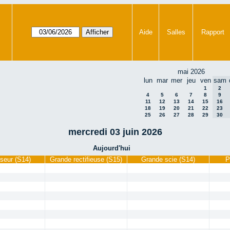
Aide
Salles
Rapport
mai 2026
lun
mar
mer
jeu
ven
sam
1
2
4
5
6
7
8
9
11
12
13
14
15
16
18
19
20
21
22
23
25
26
27
28
29
30
mercredi 03 juin 2026
Aujourd'hui
seur (S14)
Grande rectifieuse (S15)
Grande scie (S14)
P