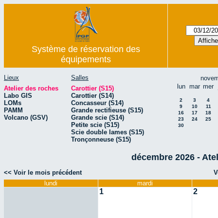
Système de réservation des
équipements
Lieux
Salles
novem
lun
mar
mer
Atelier des roches
Carottier (S15)
Labo GIS
Carottier (S14)
2
3
4
LOMs
Concasseur (S14)
9
10
11
PAMM
Grande rectifieuse (S15)
16
17
18
Volcano (GSV)
Grande scie (S14)
23
24
25
Petite scie (S15)
30
Scie double lames (S15)
Tronçonneuse (S15)
décembre 2026 - Ateli
<< Voir le mois précédent
V
lundi
mardi
1
2