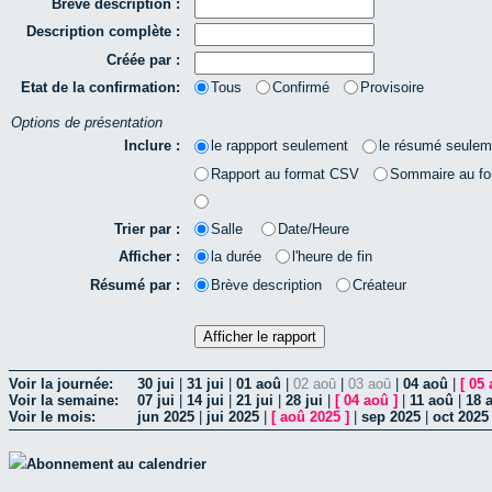
Brève description :
Description complète :
Créée par :
Etat de la confirmation:
Tous
Confirmé
Provisoire
Options de présentation
Inclure :
le rappport seulement
le résumé seulem
Rapport au format CSV
Sommaire au f
Trier par :
Salle
Date/Heure
Afficher :
la durée
l'heure de fin
Résumé par :
Brève description
Créateur
Voir la journée:
30 jui
|
31 jui
|
01 aoû
|
02 aoû
|
03 aoû
|
04 aoû
|
[
05 
Voir la semaine:
07 jui
|
14 jui
|
21 jui
|
28 jui
|
[
04 aoû
]
|
11 aoû
|
18 
Voir le mois:
jun 2025
|
jui 2025
|
[
aoû 2025
]
|
sep 2025
|
oct 2025
Abonnement au calendrier