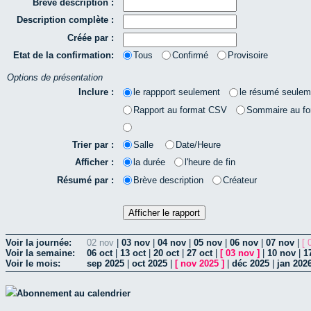
Brève description :
Description complète :
Créée par :
Etat de la confirmation:
Tous
Confirmé
Provisoire
Options de présentation
Inclure :
le rappport seulement
le résumé seulem
Rapport au format CSV
Sommaire au f
Trier par :
Salle
Date/Heure
Afficher :
la durée
l'heure de fin
Résumé par :
Brève description
Créateur
Voir la journée:
02 nov
|
03 nov
|
04 nov
|
05 nov
|
06 nov
|
07 nov
|
[ 
Voir la semaine:
06 oct
|
13 oct
|
20 oct
|
27 oct
|
[
03 nov
]
|
10 nov
|
1
Voir le mois:
sep 2025
|
oct 2025
|
[
nov 2025
]
|
déc 2025
|
jan 202
Abonnement au calendrier