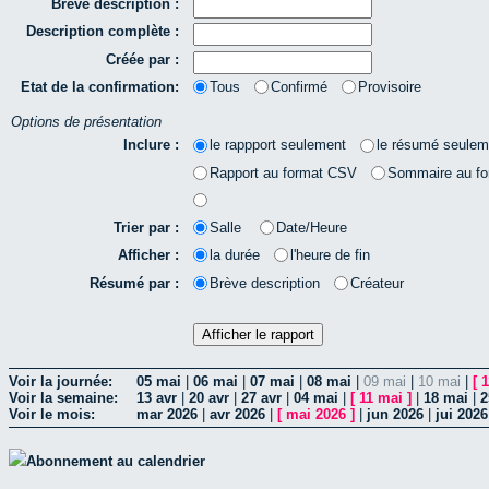
Brève description :
Description complète :
Créée par :
Etat de la confirmation:
Tous
Confirmé
Provisoire
Options de présentation
Inclure :
le rappport seulement
le résumé seulem
Rapport au format CSV
Sommaire au f
Trier par :
Salle
Date/Heure
Afficher :
la durée
l'heure de fin
Résumé par :
Brève description
Créateur
Voir la journée:
05 mai
|
06 mai
|
07 mai
|
08 mai
|
09 mai
|
10 mai
|
[
1
Voir la semaine:
13 avr
|
20 avr
|
27 avr
|
04 mai
|
[
11 mai
]
|
18 mai
|
2
Voir le mois:
mar 2026
|
avr 2026
|
[
mai 2026
]
|
jun 2026
|
jui 2026
Abonnement au calendrier