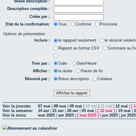
Brève description :
Description complète :
Créée par :
Etat de la confirmation:
Tous
Confirmé
Provisoire
Options de présentation
Inclure :
le rappport seulement
le résumé seulem
Rapport au format CSV
Sommaire au f
Trier par :
Salle
Date/Heure
Afficher :
la durée
l'heure de fin
Résumé par :
Brève description
Créateur
Voir la journée:
07 mai
|
08 mai
|
09 mai
|
10 mai
|
11 mai
|
12 mai
|
[
1
Voir la semaine:
14 avr
|
21 avr
|
28 avr
|
05 mai
|
[
12 mai
]
|
19 mai
|
2
Voir le mois:
mar 2025
|
avr 2025
|
[
mai 2025
]
|
jun 2025
|
jui 2025
Abonnement au calendrier