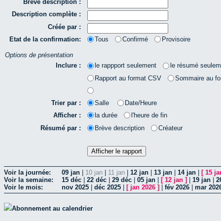
Brève description :
Description complète :
Créée par :
Etat de la confirmation:
Tous
Confirmé
Provisoire
Options de présentation
Inclure :
le rappport seulement
le résumé seulem
Rapport au format CSV
Sommaire au f
Trier par :
Salle
Date/Heure
Afficher :
la durée
l'heure de fin
Résumé par :
Brève description
Créateur
Voir la journée:
09 jan
|
10 jan
|
11 jan
|
12 jan
|
13 jan
|
14 jan
|
[
15 ja
Voir la semaine:
15 déc
|
22 déc
|
29 déc
|
05 jan
|
[
12 jan
]
|
19 jan
|
2
Voir le mois:
nov 2025
|
déc 2025
|
[
jan 2026
]
|
fév 2026
|
mar 202
Abonnement au calendrier