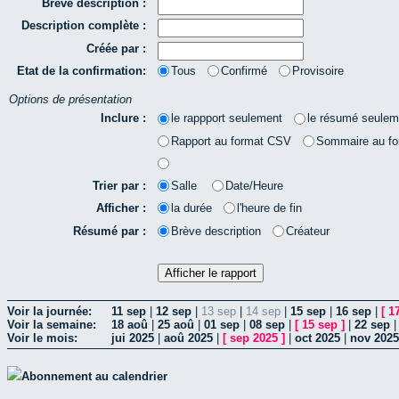
Brève description :
Description complète :
Créée par :
Etat de la confirmation:
Tous
Confirmé
Provisoire
Options de présentation
Inclure :
le rappport seulement
le résumé seulem
Rapport au format CSV
Sommaire au f
Trier par :
Salle
Date/Heure
Afficher :
la durée
l'heure de fin
Résumé par :
Brève description
Créateur
Voir la journée:
11 sep
|
12 sep
|
13 sep
|
14 sep
|
15 sep
|
16 sep
|
[
1
Voir la semaine:
18 aoû
|
25 aoû
|
01 sep
|
08 sep
|
[
15 sep
]
|
22 sep
Voir le mois:
jui 2025
|
aoû 2025
|
[
sep 2025
]
|
oct 2025
|
nov 2025
Abonnement au calendrier