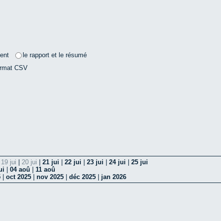
ent
le rapport et le résumé
ormat CSV
|
19 jui
|
20 jui
|
21 jui
|
22 jui
|
23 jui
|
24 jui
|
25 jui
ui
|
04 aoû
|
11 aoû
5
|
oct 2025
|
nov 2025
|
déc 2025
|
jan 2026