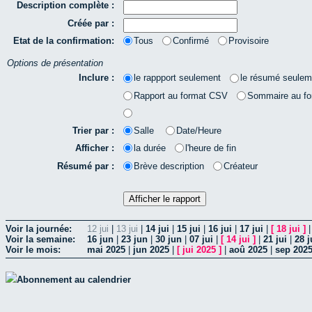
Description complète :
Créée par :
Etat de la confirmation:
Tous
Confirmé
Provisoire
Options de présentation
Inclure :
le rappport seulement
le résumé seulem
Rapport au format CSV
Sommaire au f
Trier par :
Salle
Date/Heure
Afficher :
la durée
l'heure de fin
Résumé par :
Brève description
Créateur
Voir la journée:
12 jui
|
13 jui
|
14 jui
|
15 jui
|
16 jui
|
17 jui
|
[
18 jui
]
Voir la semaine:
16 jun
|
23 jun
|
30 jun
|
07 jui
|
[
14 jui
]
|
21 jui
|
28 j
Voir le mois:
mai 2025
|
jun 2025
|
[
jui 2025
]
|
aoû 2025
|
sep 202
Abonnement au calendrier