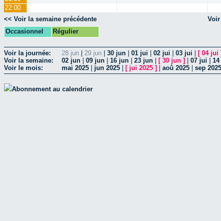
22:00
<< Voir la semaine précédente
Voir
Occasionnel
Régulier
Voir la journée:
28 jun
|
29 jun
|
30 jun
|
01 jui
|
02 jui
|
03 jui
|
[
04 jui
Voir la semaine:
02 jun
|
09 jun
|
16 jun
|
23 jun
|
[
30 jun
]
|
07 jui
|
14 
Voir le mois:
mai 2025
|
jun 2025
|
[
jui 2025
]
|
aoû 2025
|
sep 202
Abonnement au calendrier