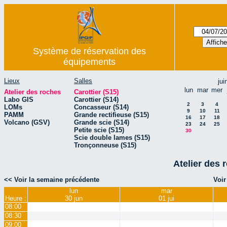
Système de réservation des
équipements
Lieux
Salles
jui
lun
mar
mer
Atelier des roches
Carottier (S15)
Labo GIS
Carottier (S14)
2
3
4
LOMs
Concasseur (S14)
9
10
11
PAMM
Grande rectifieuse (S15)
16
17
18
Volcano (GSV)
Grande scie (S14)
23
24
25
Petite scie (S15)
30
Scie double lames (S15)
Tronçonneuse (S15)
Atelier des 
<< Voir la semaine précédente
Voir
lun
mar
Heure :
30 jun
01 jui
08:00
08:30
09:00