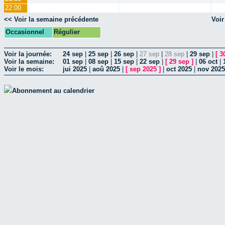
22:00
<< Voir la semaine précédente
Voir
Occasionnel
Régulier
Voir la journée:
24 sep
|
25 sep
|
26 sep
|
27 sep
|
28 sep
|
29 sep
|
[
3
Voir la semaine:
01 sep
|
08 sep
|
15 sep
|
22 sep
|
[
29 sep
]
|
06 oct
|
Voir le mois:
jui 2025
|
aoû 2025
|
[
sep 2025
]
|
oct 2025
|
nov 2025
Abonnement au calendrier