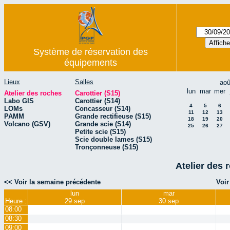
Système de réservation des
équipements
Lieux
Salles
aoû
lun
mar
mer
Atelier des roches
Carottier (S15)
Labo GIS
Carottier (S14)
4
5
6
LOMs
Concasseur (S14)
11
12
13
PAMM
Grande rectifieuse (S15)
18
19
20
Volcano (GSV)
Grande scie (S14)
25
26
27
Petite scie (S15)
Scie double lames (S15)
Tronçonneuse (S15)
Atelier des 
<< Voir la semaine précédente
Voir
lun
mar
Heure :
29 sep
30 sep
08:00
08:30
09:00