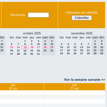
Utilisateur non identifié
Recherche :
octobre 2025
novembre 2025
dim
lun
mar
mer
jeu
ven
sam
dim
lun
mar
mer
jeu
ven
sam
dim
7
1
2
3
4
5
1
2
14
6
7
8
9
10
11
12
3
4
5
6
7
8
9
21
13
14
16
17
18
19
10
11
12
13
14
15
16
15
28
17
18
19
20
21
22
23
20
21
23
24
25
26
22
24
25
26
27
28
29
30
27
28
29
30
31
Voir la semaine suivante >>
jeu
ven
16 oct
17 oct