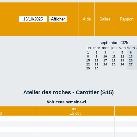
Aide
Salles
Rapport
septembre 2025
lun
mar
mer
jeu
ven
sam
1
2
3
4
5
6
8
9
10
11
12
13
15
16
17
18
19
20
22
23
24
25
26
27
29
30
Atelier des roches - Carottier (S15)
Voir cette semaine-ci
r
mer
ct
15 oct