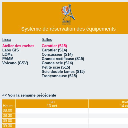
Système de réservation des équipements
Lieux
Salles
Atelier des roches
Carottier (S15)
Labo GIS
Carottier (S14)
LOMs
Concasseur (S14)
PAMM
Grande rectifieuse (S15)
Volcano (GSV)
Grande scie (S14)
Petite scie (S15)
Scie double lames (S15)
Tronçonneuse (S15)
<< Voir la semaine précédente
lun
ma
Heure :
13 oct
14 o
08:00
08:30
09:00
09:30