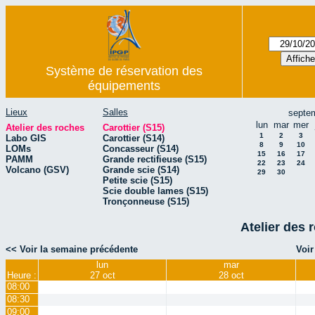
Système de réservation des
équipements
Lieux
Salles
septe
lun
mar
mer
Atelier des roches
Carottier (S15)
1
2
3
Labo GIS
Carottier (S14)
8
9
10
LOMs
Concasseur (S14)
15
16
17
PAMM
Grande rectifieuse (S15)
22
23
24
Volcano (GSV)
Grande scie (S14)
29
30
Petite scie (S15)
Scie double lames (S15)
Tronçonneuse (S15)
Atelier des 
<< Voir la semaine précédente
Voir
lun
mar
Heure :
27 oct
28 oct
08:00
08:30
09:00