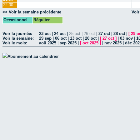
22:00
<< Voir la semaine précédente
Voir
Occasionnel
Régulier
Voir la journée:
23 oct
|
24 oct
|
25 oct
|
26 oct
|
27 oct
|
28 oct
|
[
29 o
Voir la semaine:
29 sep
|
06 oct
|
13 oct
|
20 oct
|
[
27 oct
]
|
03 nov
|
1
Voir le mois:
aoû 2025
|
sep 2025
|
[
oct 2025
]
|
nov 2025
|
déc 202
Abonnement au calendrier