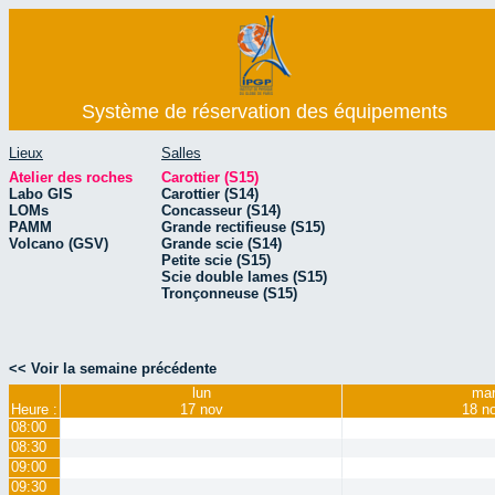
Système de réservation des équipements
Lieux
Salles
Atelier des roches
Carottier (S15)
Labo GIS
Carottier (S14)
LOMs
Concasseur (S14)
PAMM
Grande rectifieuse (S15)
Volcano (GSV)
Grande scie (S14)
Petite scie (S15)
Scie double lames (S15)
Tronçonneuse (S15)
<< Voir la semaine précédente
lun
ma
Heure :
17 nov
18 n
08:00
08:30
09:00
09:30