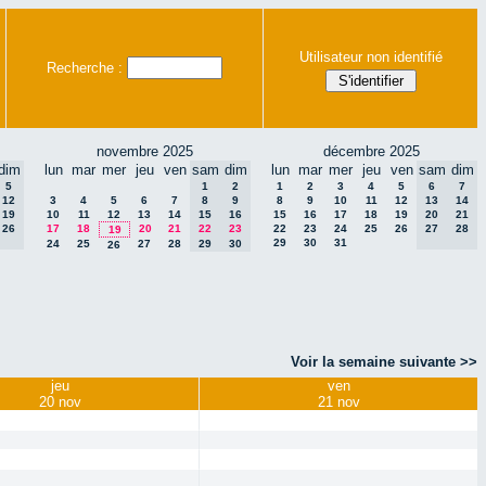
Utilisateur non identifié
Recherche :
novembre 2025
décembre 2025
dim
lun
mar
mer
jeu
ven
sam
dim
lun
mar
mer
jeu
ven
sam
dim
5
1
2
1
2
3
4
5
6
7
12
3
4
5
6
7
8
9
8
9
10
11
12
13
14
19
10
11
12
13
14
15
16
15
16
17
18
19
20
21
26
17
18
20
21
22
23
22
23
24
25
26
27
28
19
29
30
31
24
25
27
28
29
30
26
Voir la semaine suivante >>
jeu
ven
20 nov
21 nov