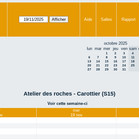
Aide
Salles
Rapport
octobre 2025
lun
mar
mer
jeu
ven
sam
1
2
3
4
6
7
8
9
10
11
13
14
15
16
17
18
20
21
22
23
24
25
27
28
29
30
31
Atelier des roches - Carottier (S15)
Voir cette semaine-ci
r
mer
ov
19 nov