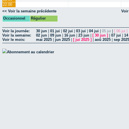
22:00
<< Voir la semaine précédente
Voir
Occasionnel
Régulier
Voir la journée:
30 jun
|
01 jui
|
02 jui
|
03 jui
|
04 jui
|
05 jui
|
[ 06 jui ]
Voir la semaine:
02 jun
|
09 jun
|
16 jun
|
23 jun
|
[
30 jun
]
|
07 jui
|
14 
Voir le mois:
mai 2025
|
jun 2025
|
[
jui 2025
]
|
aoû 2025
|
sep 202
Abonnement au calendrier