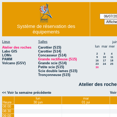
Système de réservation des
équipements
Lieux
Salles
jui
lun
mar
mer
Atelier des roches
Carottier (S15)
Labo GIS
Carottier (S14)
2
3
4
LOMs
Concasseur (S14)
9
10
11
PAMM
Grande rectifieuse (S15)
16
17
18
Volcano (GSV)
Grande scie (S14)
23
24
25
Petite scie (S15)
30
Scie double lames (S15)
Tronçonneuse (S15)
Atelier des roche
<< Voir la semaine précédente
Voir
lun
mar
Heure :
30 jun
01 jui
08:00
08:30
09:00