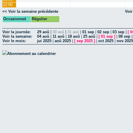
22:00
<< Voir la semaine précédente
Voir
Occasionnel
Régulier
Voir la journée:
29 aoû
|
30 aoû
|
31 aoû
|
01 sep
|
02 sep
|
03 sep
|
[
0
Voir la semaine:
04 aoû
|
11 aoû
|
18 aoû
|
25 aoû
|
[
01 sep
]
|
08 sep
Voir le mois:
jui 2025
|
aoû 2025
|
[
sep 2025
]
|
oct 2025
|
nov 2025
Abonnement au calendrier