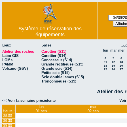
Système de réservation des
équipements
Lieux
Salles
aoû
lun
mar
mer
Atelier des roches
Carottier (S15)
Labo GIS
Carottier (S14)
4
5
6
LOMs
Concasseur (S14)
11
12
13
PAMM
Grande rectifieuse (S15)
18
19
20
Volcano (GSV)
Grande scie (S14)
25
26
27
Petite scie (S15)
Scie double lames (S15)
Tronçonneuse (S15)
Atelier des 
<< Voir la semaine précédente
Voir
lun
mar
Heure :
01 sep
02 sep
08:00
08:30
09:00