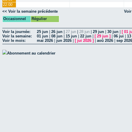
22:00
<< Voir la semaine précédente
Voir
Occasionnel
Régulier
Voir la journée:
25 jun
|
26 jun
|
27 jun
|
28 jun
|
29 jun
|
30 jun
|
[
01 j
Voir la semaine:
01 jun
|
08 jun
|
15 jun
|
22 jun
|
[
29 jun
]
|
06 jui
|
13 
Voir le mois:
mai 2026
|
jun 2026
|
[
jui 2026
]
|
aoû 2026
|
sep 202
Abonnement au calendrier