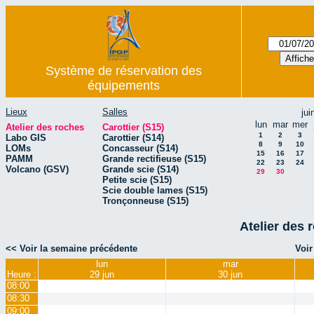
Système de réservation des
équipements
Lieux
Salles
jui
lun
mar
mer
Atelier des roches
Carottier (S15)
1
2
3
Labo GIS
Carottier (S14)
8
9
10
LOMs
Concasseur (S14)
15
16
17
PAMM
Grande rectifieuse (S15)
22
23
24
Volcano (GSV)
Grande scie (S14)
29
30
Petite scie (S15)
Scie double lames (S15)
Tronçonneuse (S15)
Atelier des 
<< Voir la semaine précédente
Voir
lun
mar
Heure :
29 jun
30 jun
08:00
08:30
09:00