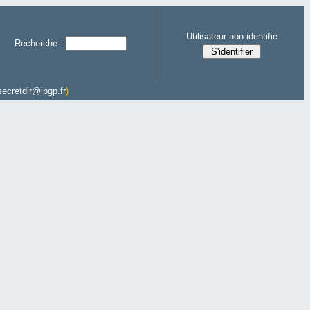
Utilisateur non identifié
Recherche :
secretdir@ipgp.fr
)