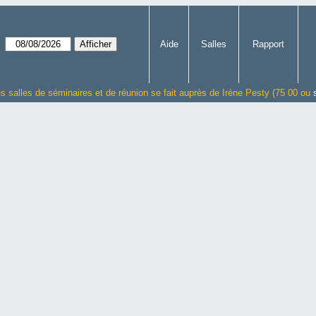
Aide
Salles
Rapport
es salles de séminaires et de réunion se fait auprès de Irène Pesty (75 00 ou