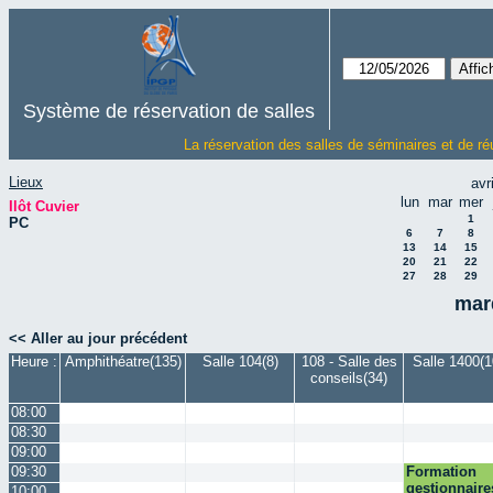
Système de réservation de salles
La réservation des salles de séminaires et de ré
Lieux
avr
lun
mar
mer
Ilôt Cuvier
1
PC
6
7
8
13
14
15
20
21
22
27
28
29
mar
<< Aller au jour précédent
Heure :
Amphithéatre(135)
Salle 104(8)
108 - Salle des
Salle 1400(1
conseils(34)
08:00
08:30
09:00
09:30
Formation
gestionnaire
10:00