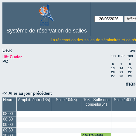
Système de réservation de salles
La réservation des salles de séminaires et de ré
Lieux
avr
lun
mar
mer
Ilôt Cuvier
1
PC
6
7
8
13
14
15
20
21
22
27
28
29
mar
<< Aller au jour précédent
Heure :
Amphithéatre(135)
Salle 104(8)
108 - Salle des
Salle 1400(1
conseils(34)
08:00
08:30
09:00
09:30
10:00
AG CNFGG