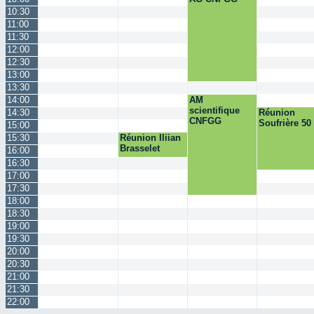
10:30
11:00
11:30
12:00
12:30
13:00
13:30
14:00
AM
scientifique
14:30
Réunion
CNFGG
Soufrière 50
15:00
15:30
Réunion Iliian
Brasselet
16:00
16:30
17:00
17:30
18:00
18:30
19:00
19:30
20:00
20:30
21:00
21:30
22:00