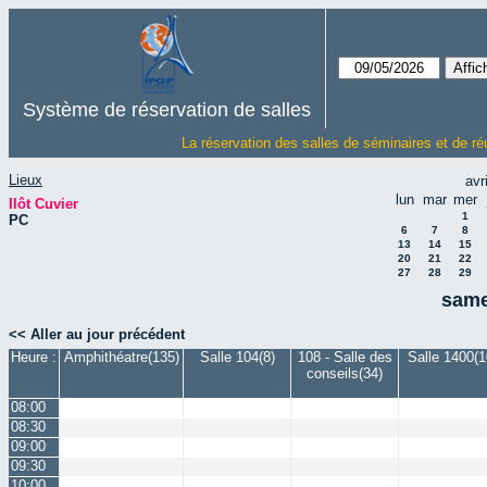
Système de réservation de salles
La réservation des salles de séminaires et de ré
Lieux
avr
lun
mar
mer
Ilôt Cuvier
1
PC
6
7
8
13
14
15
20
21
22
27
28
29
same
<< Aller au jour précédent
Heure :
Amphithéatre(135)
Salle 104(8)
108 - Salle des
Salle 1400(1
conseils(34)
08:00
08:30
09:00
09:30
10:00