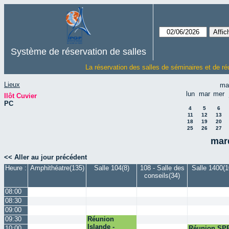
Système de réservation de salles
La réservation des salles de séminaires et de ré
Lieux
ma
lun
mar
mer
Ilôt Cuvier
PC
4
5
6
11
12
13
18
19
20
25
26
27
mard
<< Aller au jour précédent
Heure :
Amphithéatre(135)
Salle 104(8)
108 - Salle des
Salle 1400(1
conseils(34)
08:00
08:30
09:00
09:30
Réunion
Islande -
10:00
Réunion SP