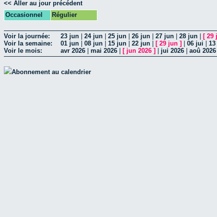
<< Aller au jour précédent
Occasionnel
Régulier
Voir la journée:
23 jun
|
24 jun
|
25 jun
|
26 jun
|
27 jun
|
28 jun
|
[
29 
Voir la semaine:
01 jun
|
08 jun
|
15 jun
|
22 jun
|
[
29 jun
]
|
06 jui
|
13 
Voir le mois:
avr 2026
|
mai 2026
|
[
jun 2026
]
|
jui 2026
|
aoû 2026
Abonnement au calendrier