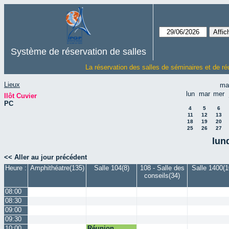
Système de réservation de salles
La réservation des salles de séminaires et de ré
Lieux
ma
lun
mar
mer
Ilôt Cuvier
PC
4
5
6
11
12
13
18
19
20
25
26
27
lun
<< Aller au jour précédent
Heure :
Amphithéatre(135)
Salle 104(8)
108 - Salle des
Salle 1400(1
conseils(34)
08:00
08:30
09:00
09:30
10:00
Réunion