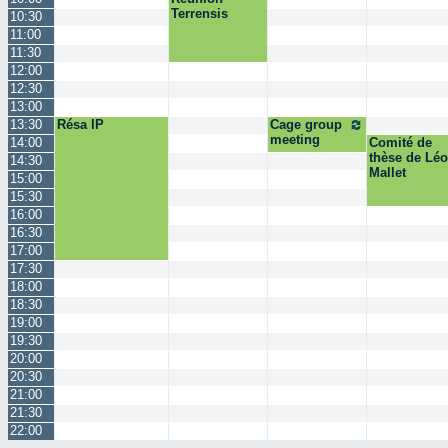
Terrensis
10:30
11:00
11:30
12:00
12:30
13:00
13:30
Résa IP
Cage group
meeting
14:00
Comité de
thèse de Léo
14:30
Mallet
15:00
15:30
16:00
16:30
17:00
17:30
18:00
18:30
19:00
19:30
20:00
20:30
21:00
21:30
22:00