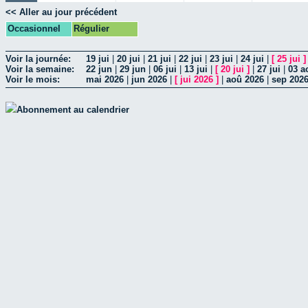
<< Aller au jour précédent
Occasionnel
Régulier
Voir la journée:
19 jui
|
20 jui
|
21 jui
|
22 jui
|
23 jui
|
24 jui
|
[
25 jui
]
Voir la semaine:
22 jun
|
29 jun
|
06 jui
|
13 jui
|
[
20 jui
]
|
27 jui
|
03 a
Voir le mois:
mai 2026
|
jun 2026
|
[
jui 2026
]
|
aoû 2026
|
sep 202
Abonnement au calendrier