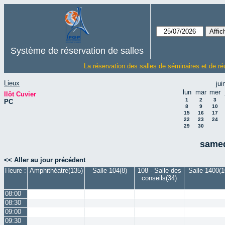
Système de réservation de salles
La réservation des salles de séminaires et de ré
Lieux
jui
lun
mar
mer
Ilôt Cuvier
1
2
3
PC
8
9
10
15
16
17
22
23
24
29
30
samed
<< Aller au jour précédent
Heure :
Amphithéatre(135)
Salle 104(8)
108 - Salle des
Salle 1400(1
conseils(34)
08:00
08:30
09:00
09:30