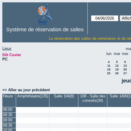
Système de réservation de salles
La réservation des salles de séminaires et de ré
Lieux
ma
lun
mar
mer
Ilôt Cuvier
PC
4
5
6
11
12
13
18
19
20
25
26
27
jeu
<< Aller au jour précédent
Heure :
Amphithéatre(135)
Salle 104(8)
108 - Salle des
Salle 1400(1
conseils(34)
08:00
08:30
09:00
09:30
10:00