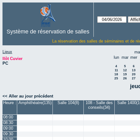
Système de réservation de salles
La réservation des salles de séminaires et de ré
Lieux
ma
lun
mar
mer
Ilôt Cuvier
PC
4
5
6
11
12
13
18
19
20
25
26
27
jeu
<< Aller au jour précédent
Heure :
Amphithéatre(135)
Salle 104(8)
108 - Salle des
Salle 1400(1
conseils(34)
08:00
08:30
09:00
09:30
10:00