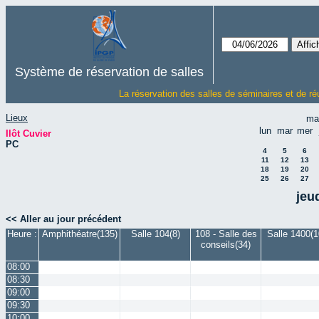
Système de réservation de salles
La réservation des salles de séminaires et de ré
Lieux
ma
lun
mar
mer
Ilôt Cuvier
PC
4
5
6
11
12
13
18
19
20
25
26
27
jeu
<< Aller au jour précédent
Heure :
Amphithéatre(135)
Salle 104(8)
108 - Salle des
Salle 1400(1
conseils(34)
08:00
08:30
09:00
09:30
10:00