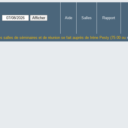
Aide
Salles
Rapport
es salles de séminaires et de réunion se fait auprès de Irène Pesty (75 00 ou