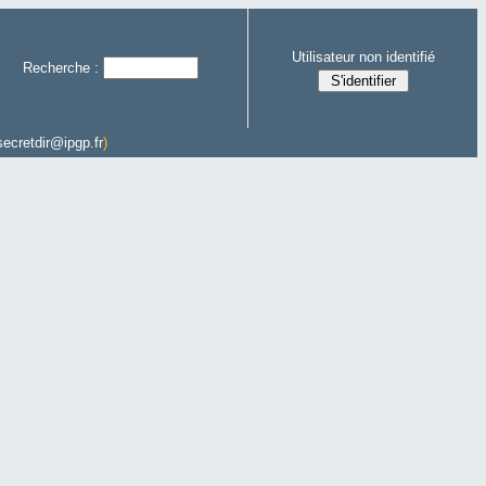
Utilisateur non identifié
Recherche :
secretdir@ipgp.fr
)