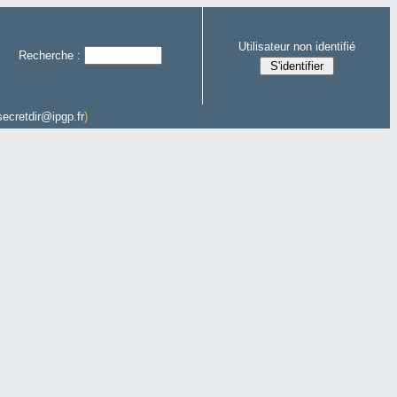
Utilisateur non identifié
Recherche :
secretdir@ipgp.fr
)