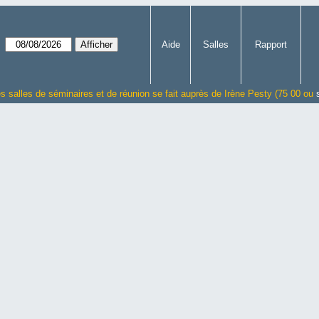
Aide
Salles
Rapport
es salles de séminaires et de réunion se fait auprès de Irène Pesty (75 00 ou