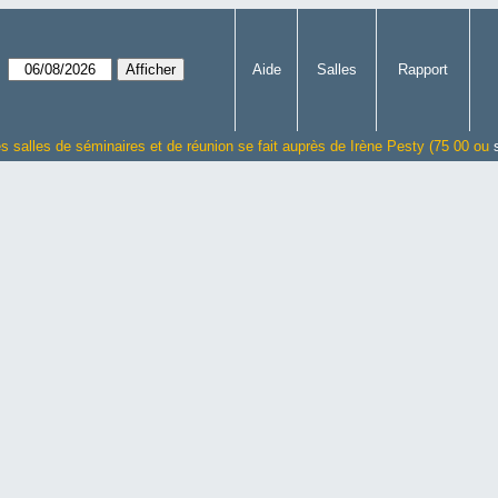
Aide
Salles
Rapport
es salles de séminaires et de réunion se fait auprès de Irène Pesty (75 00 ou