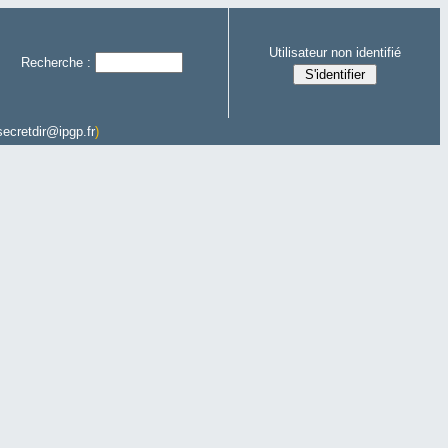
Utilisateur non identifié
Recherche :
secretdir@ipgp.fr
)