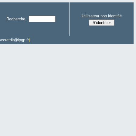
Utilisateur non identifié
Recherche :
secretdir@ipgp.fr
)