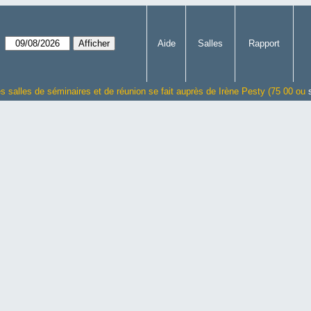
Aide
Salles
Rapport
es salles de séminaires et de réunion se fait auprès de Irène Pesty (75 00 ou