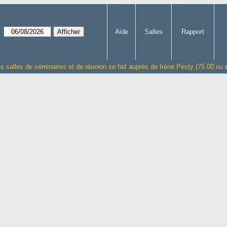
Aide
Salles
Rapport
es salles de séminaires et de réunion se fait auprès de Irène Pesty (75 00 ou