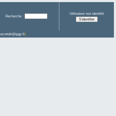
Utilisateur non identifié
Recherche :
secretdir@ipgp.fr
)